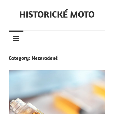
Skip
to
HISTORICKÉ MOTO
content
Online
Magazín
Category:
Nezaradené