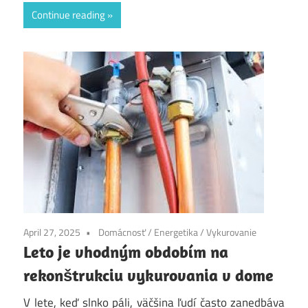
Continue reading
April 27, 2025
Domácnosť
/
Energetika
/
Vykurovanie
Leto je vhodným obdobím na
rekonštrukciu vykurovania v dome
V lete, keď slnko páli, väčšina ľudí často zanedbáva