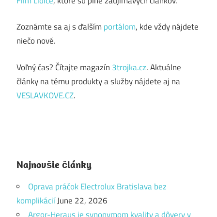
Film Lidice
, ktoré sú plné zaujímavých článkov.
Zoznámte sa aj s ďalším
portálom
, kde vždy nájdete
niečo nové.
Voľný čas? Čítajte magazín
3trojka.cz
. Aktuálne
články na tému produkty a služby nájdete aj na
VESLAVKOVE.CZ
.
Najnovšie články
Oprava práčok Electrolux Bratislava bez
komplikácií
June 22, 2026
Argor-Heraus je synonymom kvality a dôvery v