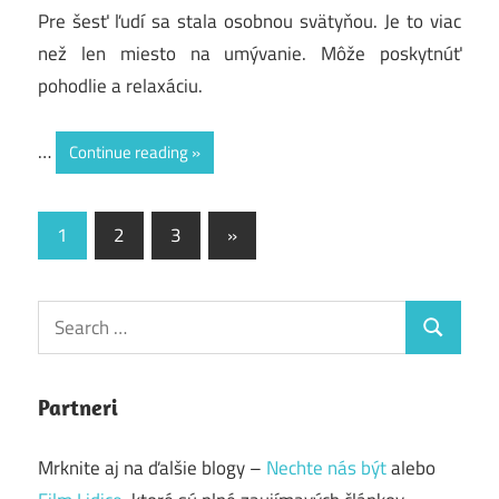
Pre šesť ľudí sa stala osobnou svätyňou. Je to viac
než len miesto na umývanie. Môže poskytnúť
pohodlie a relaxáciu.
…
Continue reading
Posts
Next
1
2
3
»
Posts
pagination
Search
Search
for:
Partneri
Mrknite aj na ďalšie blogy –
Nechte nás být
alebo